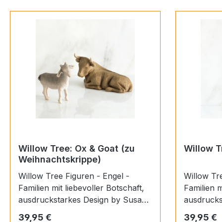
Willow Tree: Ox & Goat (zu
Willow T
Weihnachtskrippe)
Willow Tree Figuren - Engel -
Willow Tre
Familien mit liebevoller Botschaft,
Familien m
ausdruckstarkes Design by Susan
ausdrucks
Lordi.Sie sollen in ruhiger Weise
Lordi.Sie 
Regulärer Preis:
Regulärer
39,95 €
39,95 €