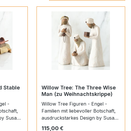
d Stable
Willow Tree: The Three Wise
Man (zu Weihnachtskrippe)
gel -
Willow Tree Figuren - Engel -
otschaft,
Familien mit liebevoller Botschaft,
 by Susan
ausdruckstarkes Design by Susan
r Weise
Lordi.Sie sollen in ruhiger Weise
Regulärer Preis:
115,00 €