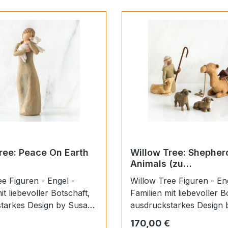
ree: Peace On Earth
Willow Tree: Shepher
Animals (zu
Weihnachtskrippe)
e Figuren - Engel -
Willow Tree Figuren - En
it liebevoller Botschaft,
Familien mit liebevoller B
tarkes Design by Susan
ausdruckstarkes Design
sollen in ruhiger Weise
Lordi.Sie sollen in ruhige
 Preis:
Regulärer Preis:
170,00 €