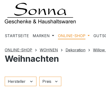
m Hauptinhalt springen
Zur Suche springen
Zur Hauptnavigation springen
STARTSEITE
MARKEN
ONLINE-SHOP
GUTS
ONLINE-SHOP
WOHNEN
Dekoration
Willow
Weihnachten
Hersteller
Preis