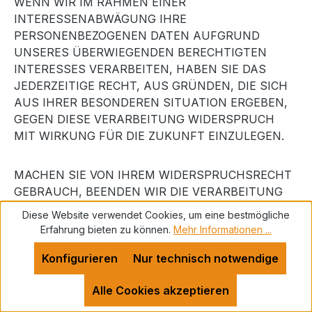
WENN WIR IM RAHMEN EINER
INTERESSENABWÄGUNG IHRE
PERSONENBEZOGENEN DATEN AUFGRUND
UNSERES ÜBERWIEGENDEN BERECHTIGTEN
INTERESSES VERARBEITEN, HABEN SIE DAS
JEDERZEITIGE RECHT, AUS GRÜNDEN, DIE SICH
AUS IHRER BESONDEREN SITUATION ERGEBEN,
GEGEN DIESE VERARBEITUNG WIDERSPRUCH
MIT WIRKUNG FÜR DIE ZUKUNFT EINZULEGEN.
MACHEN SIE VON IHREM WIDERSPRUCHSRECHT
GEBRAUCH, BEENDEN WIR DIE VERARBEITUNG
DER BETROFFENEN DATEN. EINE
Diese Website verwendet Cookies, um eine bestmögliche
WEITERVERARBEITUNG BLEIBT ABER
Erfahrung bieten zu können.
Mehr Informationen ...
VORBEHALTEN, WENN WIR ZWINGENDE
SCHUTZWÜRDIGE GRÜNDE FÜR DIE
Konfigurieren
Nur technisch notwendige
VERARBEITUNG NACHWEISEN KÖNNEN, DIE IHRE
Alle Cookies akzeptieren
INTERESSEN, GRUNDRECHTE UND
GRUNDFREIHEITEN ÜBERWIEGEN, ODER WENN