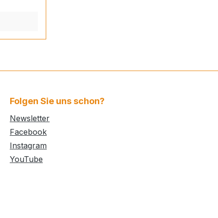
ächen vor
erstützt
t und
h die Öko-
Folgen Sie uns schon?
rd mit
Newsletter
Facebook
Instagram
 die
YouTube
els
ist von der
gens: Der