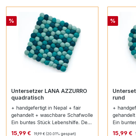
Rabatt
Rabatt
%
%
Untersetzer LANA AZZURRO
Unterse
quadratisch
rund
+ handgefertigt in Nepal + fair
+ handgefe
gehandelt + waschbare Schafwolle
gehandelt
Ein buntes Stück Lebenshilfe. Der
Ein bunte
Untersetzer LANA schützt mit
Untersetz
Regulärer Preis:
Verkaufspreis:
Verkaufsp
15,99 €
15,99 €
19,99 €
(20.01% gespart)