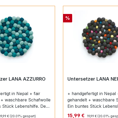
Rabatt
%
tzer LANA AZZURRO
Untersetzer LANA NE
rtigt in Nepal + fair
+ handgefertigt in Nepal 
 + waschbare Schafwolle
gehandelt + waschbare 
s Stück Lebenshilfe. Der
Ein buntes Stück Lebensh
er LANA schützt mit
Untersetzer LANA schütz
Regulärer Preis:
Regulärer Preis:
reis:
Verkaufspreis:
15,99 €
19,99 €
(20.01% gespart)
19,99 €
(20.01% gesp