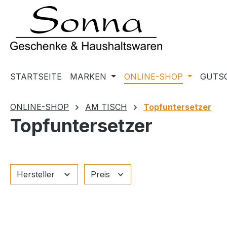
m Hauptinhalt springen
Zur Suche springen
Zur Hauptnavigation springen
STARTSEITE
MARKEN
ONLINE-SHOP
GUTS
ONLINE-SHOP
AM TISCH
Topfuntersetzer
Topfuntersetzer
Hersteller
Preis