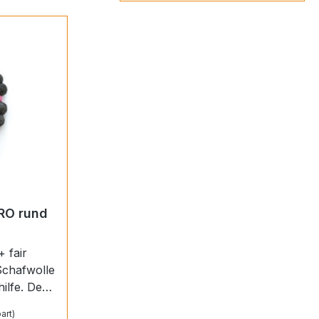
RO rund
+ fair
Schafwolle
ilfe. Der
t mit
art)