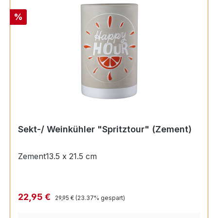
Rabatt
%
Sekt-/ Weinkühler "Spritztour" (Zement)
Zement13.5 x 21.5 cm
Regulärer Preis:
Verkaufspreis:
22,95 €
29,95 €
(23.37% gespart)