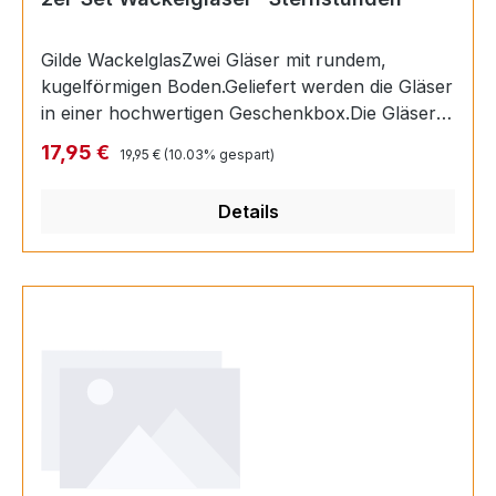
Gilde WackelglasZwei Gläser mit rundem,
kugelförmigen Boden.Geliefert werden die Gläser
in einer hochwertigen Geschenkbox.Die Gläser
stehen nicht ruhig auf dem Tisch, sondern rollen
Regulärer Preis:
Verkaufspreis:
17,95 €
19,95 €
(10.03% gespart)
sich beim Hinstellen sanft hin und her270ml
VOLUMENHergestellt in DeutschlandHöhe von
Details
8,8 cmspühlmaschinengeeignet