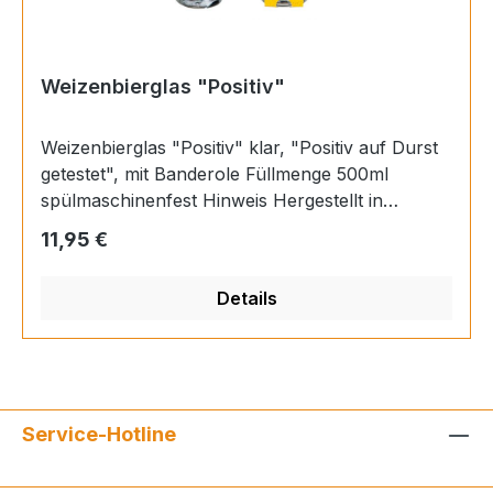
Weizenbierglas "Positiv"
Weizenbierglas "Positiv" klar, "Positiv auf Durst
getestet", mit Banderole Füllmenge 500ml
spülmaschinenfest Hinweis Hergestellt in
Europa, Füllmenge: ca. 500 ml Material Glas
Regulärer Preis:
11,95 €
Höhe 25 cm Durchmesser 6,5 cm EAN
4063387507230
Details
Service-Hotline