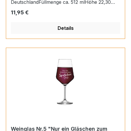
DeutschlandFüllmenge ca. 512 mlHöhe 22,30
cm,Ø 9,20 cm
Regulärer Preis:
11,95 €
Details
Weinglas Nr.5 "Nur ein Gläschen zum