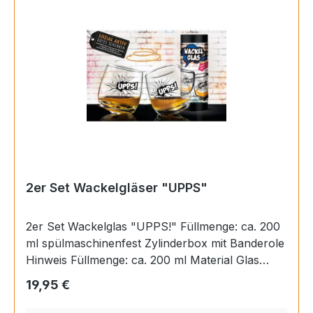
2er Set Wackelgläser "UPPS"
2er Set Wackelglas "UPPS!" Füllmenge: ca. 200
ml spülmaschinenfest Zylinderbox mit Banderole
Hinweis Füllmenge: ca. 200 ml Material Glas
Höhe 8,5 cm Durchmesser 7,5 cm EAN
Regulärer Preis:
19,95 €
4063387468876