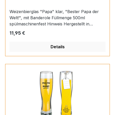
Weizenbierglas "Papa" klar, "Bester Papa der
Welt!", mit Banderole Füllmenge 500ml
spülmaschinenfest Hinweis Hergestellt in
Europa, Füllmenge: ca. 500 ml Material Glas
Regulärer Preis:
11,95 €
Höhe 25 cm Durchmesser 6,5 cm EAN
4063387507254
Details