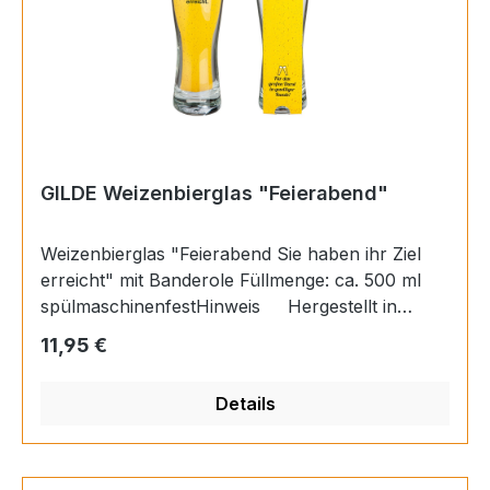
GILDE Weizenbierglas "Feierabend"
Weizenbierglas "Feierabend Sie haben ihr Ziel
erreicht" mit Banderole Füllmenge: ca. 500 ml
spülmaschinenfestHinweis Hergestellt in
Europa, Füllmenge: ca. 500 mlMaterial
Regulärer Preis:
11,95 €
GlasHöhe 25 cmDurchmesser 6,5 cmby
GILDE
Details