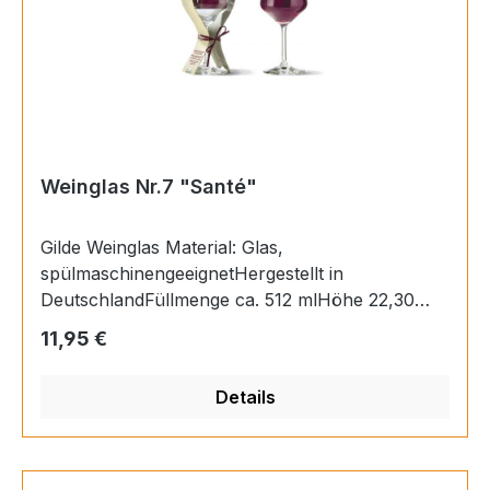
Weinglas Nr.7 "Santé"
Gilde Weinglas Material: Glas,
spülmaschinengeeignetHergestellt in
DeutschlandFüllmenge ca. 512 mlHöhe 22,30
cm,Ø 9,20 cm
Regulärer Preis:
11,95 €
Details