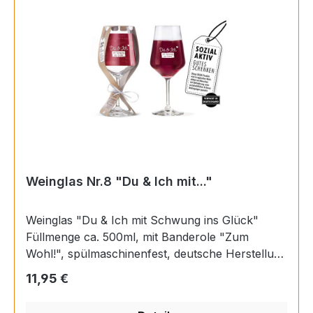
Weinglas Nr.8 "Du & Ich mit..."
Weinglas "Du & Ich mit Schwung ins Glück"
Füllmenge ca. 500ml, mit Banderole "Zum
Wohl!", spülmaschinenfest, deutsche Herstellung
Hinweis Hergestellt in Deutschland, Füllmenge:
Regulärer Preis:
11,95 €
ca. 500 ml Material Glas Höhe 22,3 cm
Durchmesser 9,2 cm EAN 4063387463697