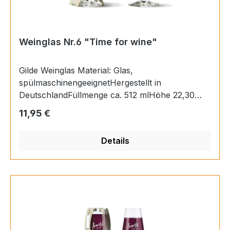
Weinglas Nr.6 "Time for wine"
Gilde Weinglas Material: Glas,
spülmaschinengeeignetHergestellt in
DeutschlandFüllmenge ca. 512 mlHöhe 22,30
cm,Ø 9,20 cm
Regulärer Preis:
11,95 €
Details