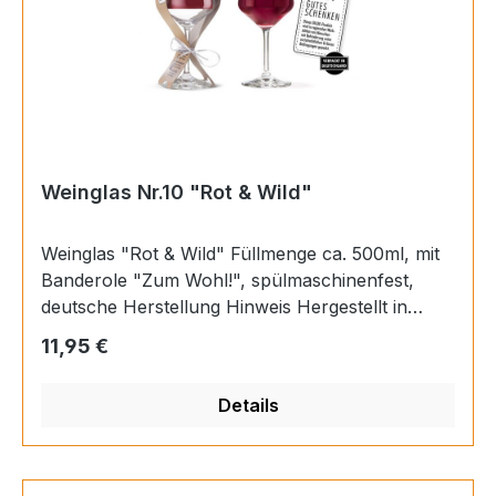
Weinglas Nr.10 "Rot & Wild"
Weinglas "Rot & Wild" Füllmenge ca. 500ml, mit
Banderole "Zum Wohl!", spülmaschinenfest,
deutsche Herstellung Hinweis Hergestellt in
Deutschland, Füllmenge: ca. 500 ml Material
Regulärer Preis:
11,95 €
Glas Höhe 22,3 cm Durchmesser 9,2 cm EAN
4063387463956
Details