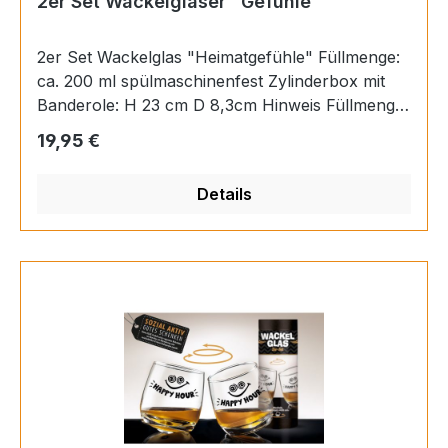
2er Set Wackelgläser "Gefühle"
2er Set Wackelglas "Heimatgefühle" Füllmenge:
ca. 200 ml spülmaschinenfest Zylinderbox mit
Banderole: H 23 cm D 8,3cm Hinweis Füllmenge:
ca. 200 ml Material Glas Höhe 8,5 cm
Regulärer Preis:
19,95 €
Durchmesser 7,5 cm EAN 4063387442685
Details