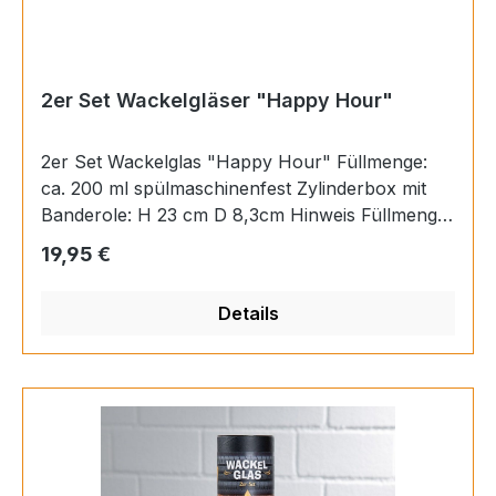
2er Set Wackelgläser "Happy Hour"
2er Set Wackelglas "Happy Hour" Füllmenge:
ca. 200 ml spülmaschinenfest Zylinderbox mit
Banderole: H 23 cm D 8,3cm Hinweis Füllmenge:
ca. 200 ml Material Glas Höhe 8,5 cm
Regulärer Preis:
19,95 €
Durchmesser 7,5 cm EAN 4009079467604
Details