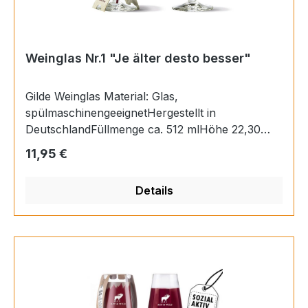
Weinglas Nr.1 "Je älter desto besser"
Gilde Weinglas Material: Glas,
spülmaschinengeeignetHergestellt in
DeutschlandFüllmenge ca. 512 mlHöhe 22,30
cm,Ø 9,20 cm
Regulärer Preis:
11,95 €
Details