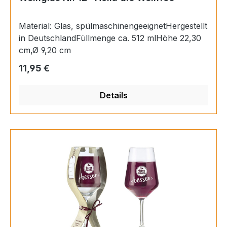
Material: Glas, spülmaschinengeeignetHergestellt
in DeutschlandFüllmenge ca. 512 mlHöhe 22,30
cm,Ø 9,20 cm
Regulärer Preis:
11,95 €
Details