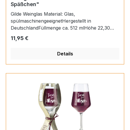
Späßchen"
Gilde Weinglas Material: Glas,
spülmaschinengeeignetHergestellt in
DeutschlandFüllmenge ca. 512 mlHöhe 22,30
cm,Ø 9,20 cm
Regulärer Preis:
11,95 €
Details