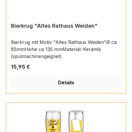
Bierkrug "Altes Rathaus Weiden"
Bierkrug mit Motiv "Altes Rathaus Weiden"Ø ca
85mmHöhe ca 135 mmMaterial: Keramik
(spülmachinengeignet)
Regulärer Preis:
15,95 €
Details