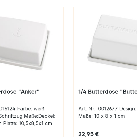
erdose "Anker"
1/4 Butterdose "Butte
 Farbe: weiß,
Art. Nr.: 0012677 Design: räder
zug Maße:Deckel:
Maße: 10 x 8 x 1 cm
 Platte: 10,5x8,5x1 cm
 Preis:
Regulärer Preis:
22,95 €