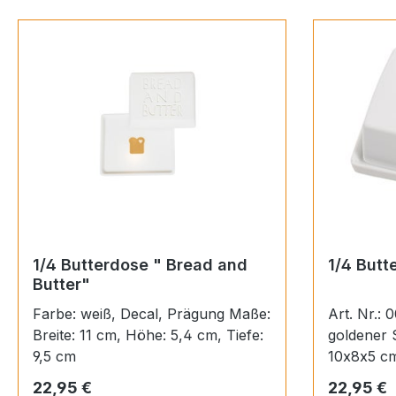
1/4 Butterdose " Bread and
1/4 Butt
Butter"
Farbe: weiß, Decal, Prägung Maße:
Art. Nr.: 0016124
Breite: 11 cm, Höhe: 5,4 cm, Tiefe:
goldener Schrift
9,5 cm
10x8x5 cm
Regulärer Preis:
Regulärer
22,95 €
22,95 €