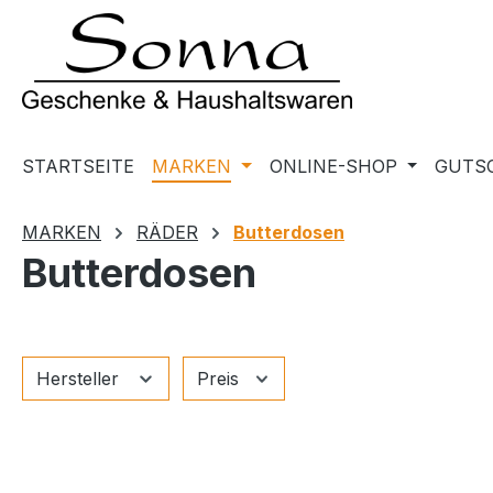
m Hauptinhalt springen
Zur Suche springen
Zur Hauptnavigation springen
STARTSEITE
MARKEN
ONLINE-SHOP
GUTS
MARKEN
RÄDER
Butterdosen
Butterdosen
Hersteller
Preis