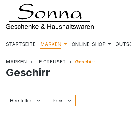
m Hauptinhalt springen
Zur Suche springen
Zur Hauptnavigation springen
STARTSEITE
MARKEN
ONLINE-SHOP
GUTS
MARKEN
LE CREUSET
Geschirr
Geschirr
Hersteller
Preis