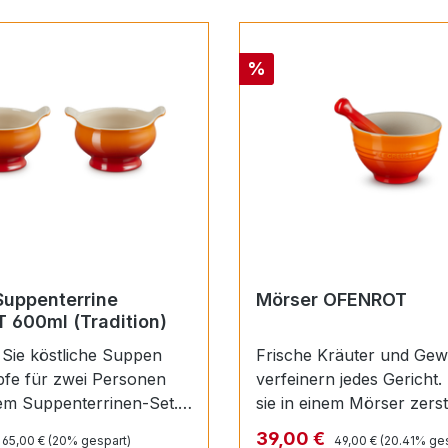
Rabatt
%
Suppenterrine
Mörser OFENROT
 600ml (Tradition)
 Sie köstliche Suppen
Frische Kräuter und Ge
verfeinern jedes Gericht.
em Suppenterrinen-Set.
sie in einem Mörser zerstoßen,
eug
setzen Sie all die tollen
Regulärer Preis:
Regulärer Preis:
reis:
Verkaufspreis:
39,00 €
65,00 €
(20% gespart)
49,00 €
(20.41% ge