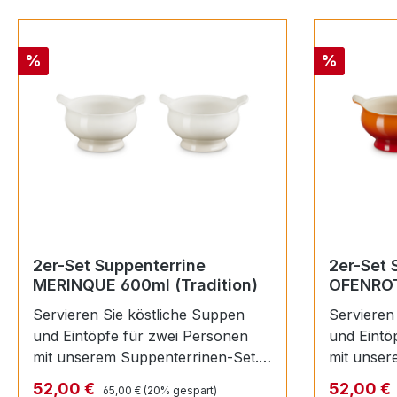
Rabatt
Rabatt
%
%
2er-Set Suppenterrine
2er-Set 
MERINQUE 600ml (Tradition)
OFENROT
Servieren Sie köstliche Suppen
Servieren
und Eintöpfe für zwei Personen
und Eintöpfe für zwei Personen
mit unserem Suppenterrinen-Set.
mit unser
Es besteht aus robustem Steinzeug
Es besteht aus robustem Steinz
Regulärer Preis:
Verkaufspreis:
Verkaufsp
52,00 €
52,00 €
65,00 €
(20% gespart)