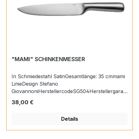
"MAMI" SCHINKENMESSER
In Schmiedestahl SatinGesamtlänge: 35 cmmami
LinieDesign Stefano
GiovannoniHerstellercodeSG504Herstellergaran
tie2 JahreTiefe40 mmBreite350 mmHöhe30
Regulärer Preis:
38,00 €
mmGewicht0,3 KgMaterialKlinge:
SchmiedestahlGriff: Schmiedestahl Impugnatura:
Details
Acciaio Forgiato