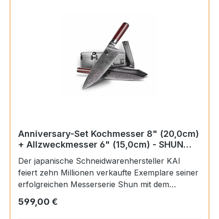
Anniversary-Set Kochmesser 8" (20,0cm)
+ Allzweckmesser 6" (15,0cm) - SHUN
KOHEN
Der japanische Schneidwarenhersteller KAI
feiert zehn Millionen verkaufte Exemplare seiner
erfolgreichen Messerserie Shun mit dem
europaweit auf 3.000 Stück limitierten „Shun
Regulärer Preis:
599,00 €
Kohen – Anniversary Luxury Set“. Dieses