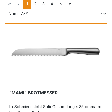
Seite
Seite
Seite
Seite
1
2
3
4
"MAMI" BROTMESSER
In Schmiedestahl SatinGesamtlänge: 35 cmmami