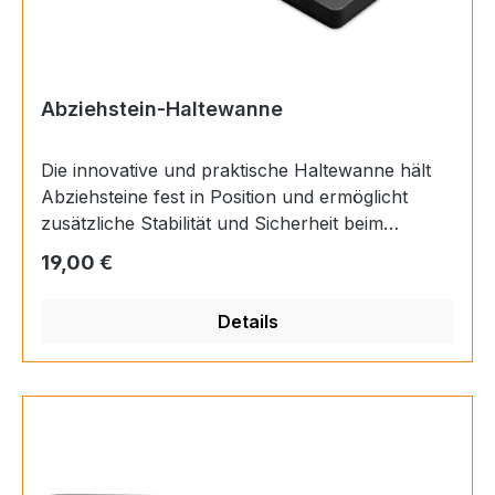
Abziehstein-Haltewanne
Die innovative und praktische Haltewanne hält
Abziehsteine fest in Position und ermöglicht
zusätzliche Stabilität und Sicherheit beim
Schärfen des Messers. Dank rutschhemmender
Regulärer Preis:
19,00 €
Auflagepunkte aus Silikon verrutscht der
Abziehstein in der Wanne nicht. Gleichzeitig wird
Details
der Schleifschlamm aufgefangen, so dass der
Arbeitsplatz sauber bleibt. Die Wanne ist für alle
WÜSTHOF Abziehsteine und für andere gängige
Schleifsteine geeignet.