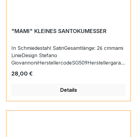
Acciaio Forgiato
"MAMI" KLEINES SANTOKUMESSER
In Schmiedestahl SatinGesamtlänge: 26 cmmami
LinieDesign Stefano
GiovannoniHerstellercodeSG509Herstellergarant
ie2 JahreTiefe30 mmBreite260 mmHöhe20
Regulärer Preis:
28,00 €
mmGewicht0,2 KgMaterialKlinge:
SchmiedestahlGriff: Schmiedestahl Impugnatura:
Details
Acciaio Forgiato