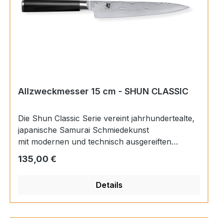
Allzweckmesser 15 cm - SHUN CLASSIC
Die Shun Classic Serie vereint jahrhundertealte,
japanische Samurai Schmiedekunst
mit modernen und technisch ausgereiften
Fertigungsverfahren unserer Zeit.
Regulärer Preis:
135,00 €
Als Ergebnis präsentiert sich eine überaus
hochwertige Damastmesser Serie, die bis
Details
ins kleinste Detail ausgereift und konsequent
auf beständige Schärfe ausgerichtet wurde.
Die Messer sind damit hervorragend für den