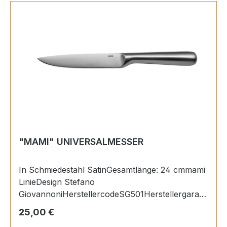
"MAMI" UNIVERSALMESSER
In Schmiedestahl SatinGesamtlänge: 24 cmmami
LinieDesign Stefano
GiovannoniHerstellercodeSG501Herstellergaranti
e2 JahreTiefe25 mmBreite240 mmHöhe15
Regulärer Preis:
25,00 €
mmGewicht0,1 KgMaterialKlinge: