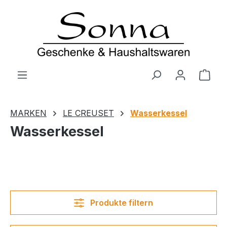
Zum Hauptinhalt springen
Ware
MARKEN
LE CREUSET
Wasserkessel
Wasserkessel
Produkte filtern