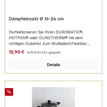
18/10Dicker Boden für optimale
WärmeverteilungErgonomischer Kaltgriff für
angenehme HandhabungFür alle Herdarten
geeignet, Induktion inklusiveBackofentauglich bis
Dämpfeinsatz Ø 16-24 cm
220°CLeicht zu reinigenIn verschiedenen
Grössen erhältlichPassende Glasdeckel sind
Perfektionieren Sie Ihren DUROMATIC®,
erhältlich
HOTPAN® oder DUROTHERM® mit dem
richtigen Zubehör zum Multitalent.Flexibler
Einsatz für schonendes DämpfenFür alle
Regulärer Preis:
Verkaufspreis:
12,90 €
14,90 €
(13.42% gespart)
Kochtöpfe von Ø 16cm - 24cm geeignet.
Details
Rabatt
%