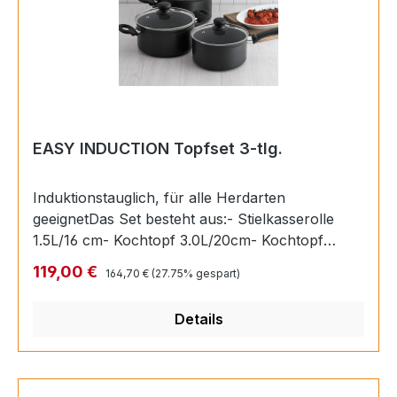
EASY INDUCTION Topfset 3-tlg.
Induktionstauglich, für alle Herdarten
geeignetDas Set besteht aus:- Stielkasserolle
1.5L/16 cm- Kochtopf 3.0L/20cm- Kochtopf
5.0L/24 cmLeicht, handlich und einfach zu
Regulärer Preis:
Verkaufspreis:
119,00 €
164,70 €
(27.75% gespart)
reinigen für unbeschwertes, alltägliches
KochenQualität zahlt sich aus - Kochgeschirr
Details
muss viel Hitze aushalten. Deshalb lohnt es sich,
auf Qualitätsprodukte zu setzen. Das garantiert
eine längere Lebensdauer und perfekte
Ankocheigenschaften. Darum stellt Kuhn Rikon