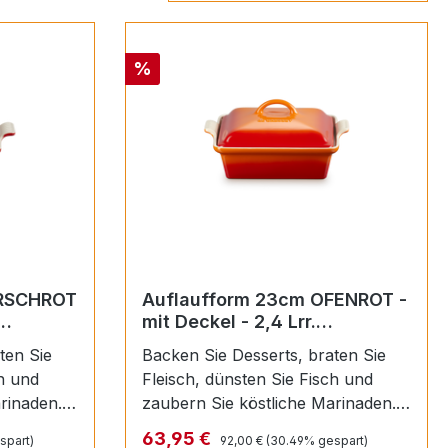
Rabatt
%
IRSCHROT
Auflaufform 23cm OFENROT -
mit Deckel - 2,4 Lrr.
(Tradition)
ten Sie
Backen Sie Desserts, braten Sie
Fleisch, dünsten Sie Fisch und
rinaden.
zaubern Sie köstliche Marinaden.
Diese traditionelle Auflaufform aus
Regulärer Preis:
Verkaufspreis:
63,95 €
spart)
92,00 €
(30.49% gespart)