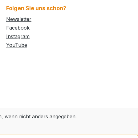
ll für die
sachgemäßem Gebrauch und
Folgen Sie uns schon?
Sie
richtiger Pflege macht
irekt in
Newsletter
Emaillegeschirr lange Freude und
 das
Facebook
behält seinen typischen
schlichte
Glanz.Verwendungsarten:Von
Instagram
sch.
Braten, Brathühnchen bis zu
YouTube
leibt,
Kuchen und Aufläufen steht die
en Platz
praktische Form mit hohem Rand
te oder
als praktisches und robustes
nformen
Helferlein stets zum Einsatz bereit.
hes, die
Auch für Gerichte mit viel Sauce
rn den
oder hohem Inhalt ist sie dank dem
der
hohen Rand perfekt geeignet. Und
 mit
zwar für größere Mengen, also
e. A
immer dann, wenn viele Esser
 wenn nicht anders angegeben.
zusammenkommen oder ein Fest
naht.Tipp: Wenn in der
Bratrohrpfanne gebacken wird