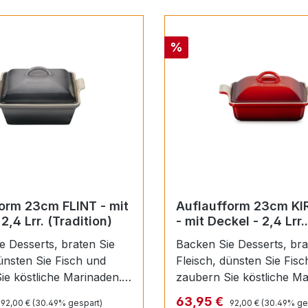
Rabatt
%
rm 23cm FLINT - mit
Auflaufform 23cm K
2,4 Lrr. (Tradition)
- mit Deckel - 2,4 Lrr.
(Tradition)
e Desserts, braten Sie
Backen Sie Desserts, bra
Fleisch, dünsten Sie Fisch und
ie köstliche Marinaden.
zaubern Sie köstliche Ma
Diese traditionelle Auflaufform aus
Regulärer Preis:
Regulärer Preis:
reis:
Verkaufspreis:
63,95 €
92,00 €
(30.49% gespart)
92,00 €
(30.49% ge