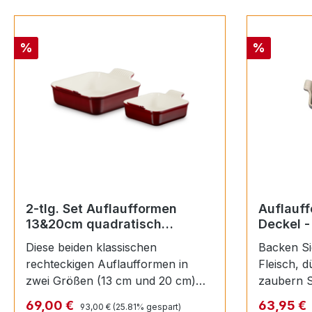
Rabatt
Rabatt
%
%
2-tlg. Set Auflaufformen
Auflauffo
13&20cm quadratisch
Deckel - 
GARNET (Klassik)
Diese beiden klassischen
Backen Si
rechteckigen Auflaufformen in
Fleisch, dünsten Sie Fisch und
zwei Größen (13 cm und 20 cm)
zaubern S
sind vielseitig und wunderschön.
Diese traditionelle Auflaufform aus
Regulärer Preis:
Verkaufspreis:
Verkaufsp
69,00 €
63,95 €
93,00 €
(25.81% gespart)