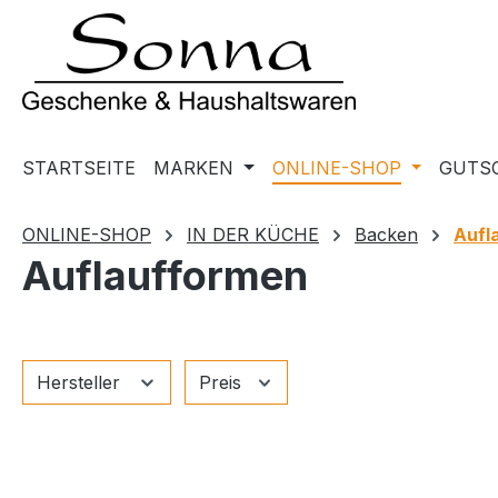
m Hauptinhalt springen
Zur Suche springen
Zur Hauptnavigation springen
STARTSEITE
MARKEN
ONLINE-SHOP
GUTS
ONLINE-SHOP
IN DER KÜCHE
Backen
Aufl
Auflaufformen
Hersteller
Preis