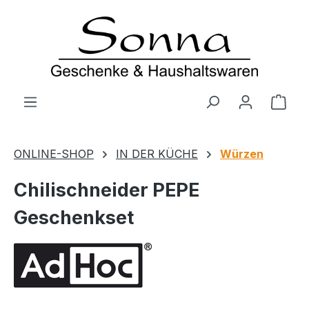
Zum Hauptinhalt springen
Ware
ONLINE-SHOP
IN DER KÜCHE
Würzen
Chilischneider PEPE
Geschenkset
Bildergalerie überspringen