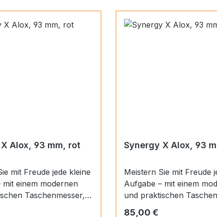
X Alox, 93 mm, rot
Synergy X Alox, 93 m
ie mit Freude jede kleine
Meistern Sie mit Freude j
 mit einem modernen
Aufgabe – mit einem mo
und praktischen Taschenmesser,
iertes Design und
das raffiniertes Design u
 Preis:
Regulärer Preis:
85,00 €