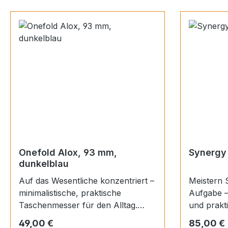
Onefold Alox, 93 mm,
Synergy 
dunkelblau
Auf das Wesentliche konzentriert –
Meistern S
minimalistische, praktische
Aufgabe –
Taschenmesser für den Alltag.
und praktischen Taschenmesser,
Trifft Stil auf skelettierte Alox-
das raffin
Regulärer Preis:
Regulärer
49,00 €
85,00 €