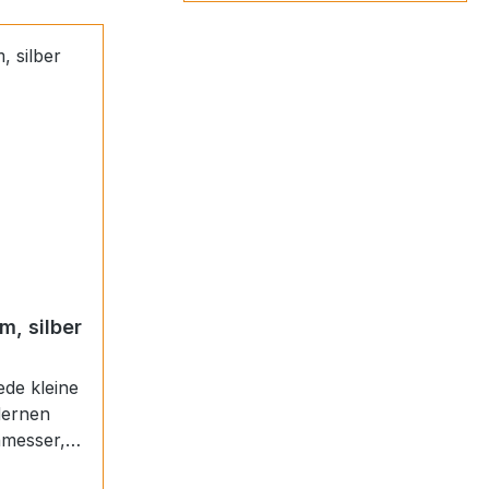
m, silber
ede kleine
dernen
nd