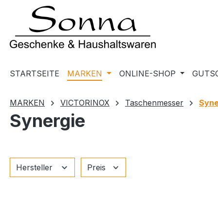
m Hauptinhalt springen
Zur Suche springen
Zur Hauptnavigation springen
STARTSEITE
MARKEN
ONLINE-SHOP
GUTS
MARKEN
VICTORINOX
Taschenmesser
Syne
Synergie
Hersteller
Preis