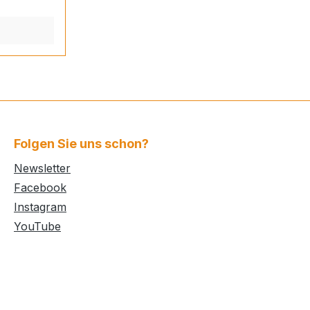
et zehn
öffner –
r
Synergy X
 und geht
rageclips
– ideal im
Folgen Sie uns schon?
vitäten.
tigen
Newsletter
Facebook
er mit
Instagram
n
YouTube
eil
lektion
ür
 und