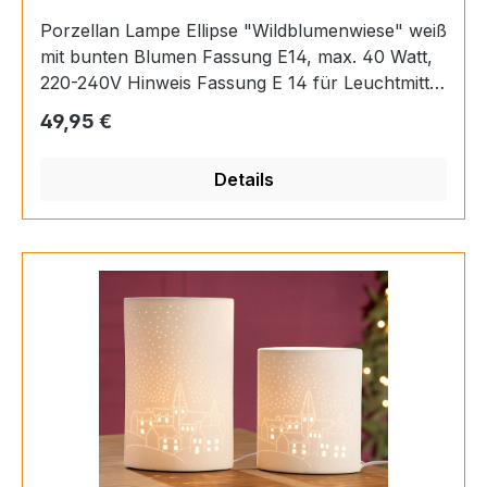
Porzellan Lampe Ellipse "Wildblumenwiese" weiß
mit bunten Blumen Fassung E14, max. 40 Watt,
220-240V Hinweis Fassung E 14 für Leuchtmittel
max. 40 Watt Material Porzellan Länge 10 cm
Regulärer Preis:
49,95 €
Breite 17 cm Höhe 29 cm EAN 4063387322888
Details