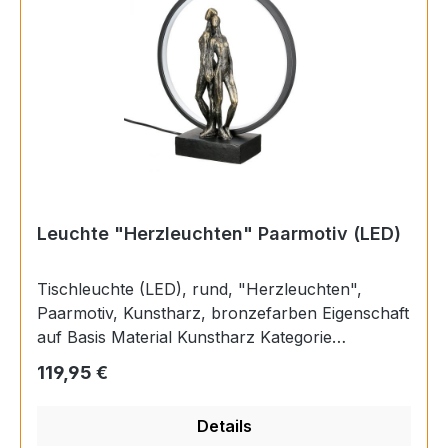
Leuchte "Herzleuchten" Paarmotiv (LED)
Tischleuchte (LED), rund, "Herzleuchten",
Paarmotiv, Kunstharz, bronzefarben Eigenschaft
auf Basis Material Kunstharz Kategorie
Tischleuchte (LED) Farbe Verfügbarkeit
Regulärer Preis:
119,95 €
Verfügbar Kennzeichen Neuheit Länge 9 cm
Breite 30 cm Höhe 33 cm
Details