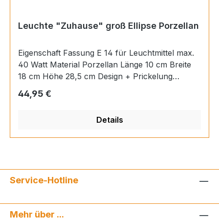
Leuchte "Zuhause" groß Ellipse Porzellan
Eigenschaft Fassung E 14 für Leuchtmittel max.
40 Watt Material Porzellan Länge 10 cm Breite
18 cm Höhe 28,5 cm Design + Prickelung
einseitig "Zuhause ist da, wo das Herz sich
Regulärer Preis:
44,95 €
wohlfühlt"Leuchtmittel nicht im Lieferumgang
enthalten!
Details
Service-Hotline
Mehr über ...