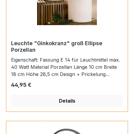
Leuchte "Ginkokranz" groß Ellipse
Porzellan
Eigenschaft: Fassung E 14 für Leuchtmittel max.
40 Watt Material Porzellan Länge 10 cm Breite
18 cm Höhe 28,5 cm Design + Prickelung
einseitigLeuchtmittel nicht im Lieferumfang
Regulärer Preis:
44,95 €
enthalten!
Details