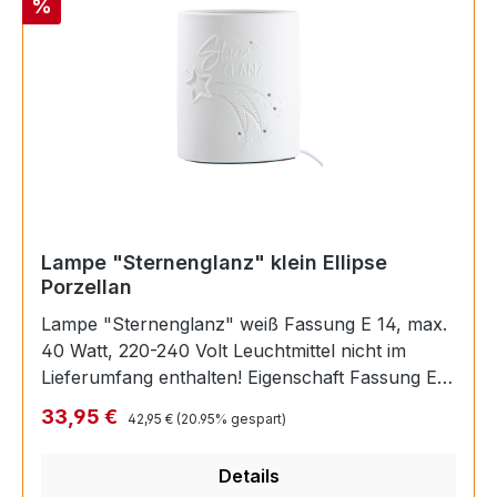
Rabatt
%
Lampe "Sternenglanz" klein Ellipse
Porzellan
Lampe "Sternenglanz" weiß Fassung E 14, max.
40 Watt, 220-240 Volt Leuchtmittel nicht im
Lieferumfang enthalten! Eigenschaft Fassung E
14 max. 40 Watt Länge 10 cm Breite 17 cm Höhe
Regulärer Preis:
Verkaufspreis:
33,95 €
42,95 €
(20.95% gespart)
20,5 cm
Details