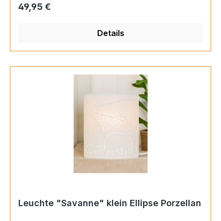
nicht im Lieferumfang enthalten!
Regulärer Preis:
49,95 €
Details
Leuchte "Savanne" klein Ellipse Porzellan