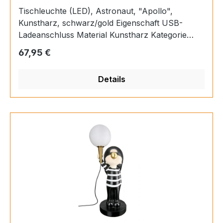
Tischleuchte (LED), Astronaut, "Apollo",
Kunstharz, schwarz/gold Eigenschaft USB-
Ladeanschluss Material Kunstharz Kategorie
Tischleuchte (LED) Farbe schwarz/gold
Regulärer Preis:
67,95 €
Verfügbarkeit Verfügbar Länge 23,5 cm Breite
13,5 cm Höhe 34 cm EAN 4063387527153
Details
Kabellänge 135 cm Kabelverbundene LED-Kugel
Leuchtdauer 5000 Stunden LED austauschbar
USB-Anschluss mit Adapter