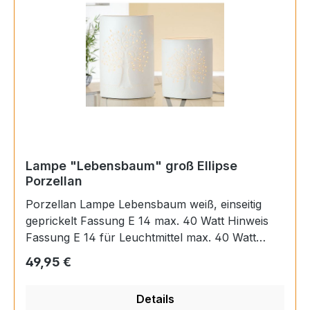
Lampe "Lebensbaum" groß Ellipse
Porzellan
Porzellan Lampe Lebensbaum weiß, einseitig
geprickelt Fassung E 14 max. 40 Watt Hinweis
Fassung E 14 für Leuchtmittel max. 40 Watt
Material Porzellan Länge 9,5 cm Breite 17 cm
Regulärer Preis:
49,95 €
Höhe 29 cm EAN 4009079347784
Details