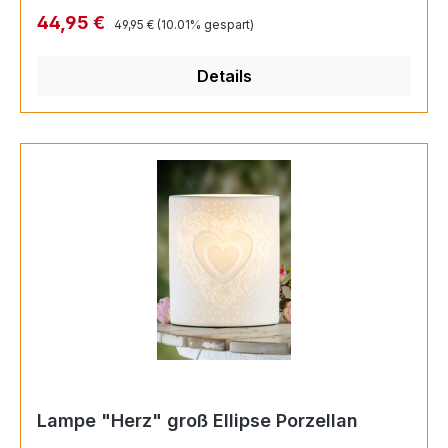
Länge 18 cm Breite 18 cm Höhe 15,5 cm EAN
Regulärer Preis:
Verkaufspreis:
44,95 €
49,95 €
(10.01% gespart)
4009079347869
Details
Lampe "Herz" groß Ellipse Porzellan