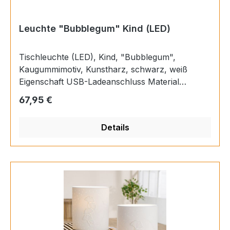
Leuchte "Bubblegum" Kind (LED)
Tischleuchte (LED), Kind, "Bubblegum",
Kaugummimotiv, Kunstharz, schwarz, weiß
Eigenschaft USB-Ladeanschluss Material
Kunstharz Kategorie Tischleuchte (LED) Farbe
Regulärer Preis:
67,95 €
Länge 20 cm Breite 16 cm Höhe 48 cm EAN
4063387527122
Details