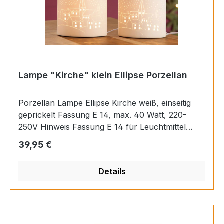
Lampe "Kirche" klein Ellipse Porzellan
Porzellan Lampe Ellipse Kirche weiß, einseitig
geprickelt Fassung E 14, max. 40 Watt, 220-
250V Hinweis Fassung E 14 für Leuchtmittel
max. 40 Watt Material Porzellan Verfügbarkeit
Regulärer Preis:
39,95 €
Verfügbar Länge 17 cm Breite 10 cm Höhe 20
cm EAN 4009079336986
Details