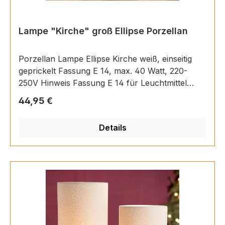
Lampe "Kirche" groß Ellipse Porzellan
Porzellan Lampe Ellipse Kirche weiß, einseitig
geprickelt Fassung E 14, max. 40 Watt, 220-
250V Hinweis Fassung E 14 für Leuchtmittel
max. 40 Watt Material Porzellan Länge 17 cm
Regulärer Preis:
44,95 €
Breite 10 cm Höhe 29 cm EAN 4009079336986
Details