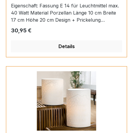
Eigenschaft: Fassung E 14 für Leuchtmittel max.
40 Watt Material Porzellan Länge 10 cm Breite
17 cm Höhe 20 cm Design + Prickelung
einseitigLeuchtmittel nicht im Lieferumfang
Regulärer Preis:
30,95 €
enthalten!
Details