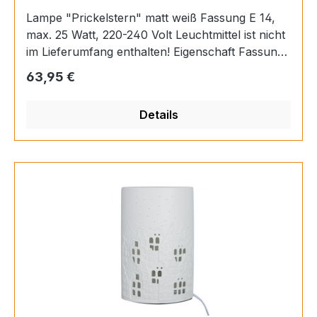
Lampe "Prickelstern" matt weiß Fassung E 14,
max. 25 Watt, 220-240 Volt Leuchtmittel ist nicht
im Lieferumfang enthalten! Eigenschaft Fassung
E 14 für Leuchtmittel max. 25 Watt Material
Regulärer Preis:
63,95 €
Porzellan Höhe 16 cm Durchmesser 18 cm
Details