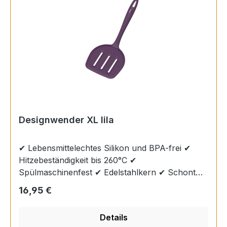
perfekte Größe für einfaches Wenden in
verschiedenen Pfannen und Töpfen.
Designwender XL lila
✔ Lebensmittelechtes Silikon und BPA-frei ✔
Hitzebeständigkeit bis 260°C ✔
Spülmaschinenfest ✔ Edelstahlkern ✔ Schont
die Oberfläche von Töpfen, Pfannen und
Regulärer Preis:
16,95 €
Schüsseln Design-Wender XL - Der Profi für
große Angelegenheiten Anders als unsere
Details
klassischen Modelle ist der Design-Wender XL