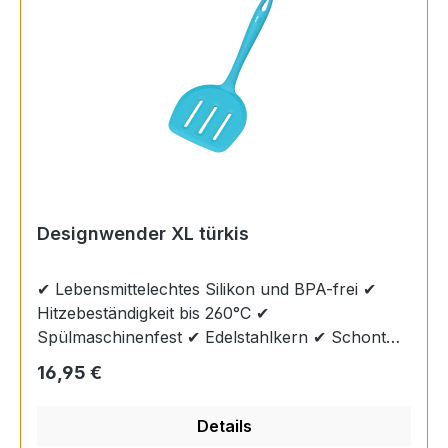
perfekte Größe für einfaches Wenden in
verschiedenen Pfannen und Töpfen.
Designwender XL türkis
✔ Lebensmittelechtes Silikon und BPA-frei ✔
Hitzebeständigkeit bis 260°C ✔
Spülmaschinenfest ✔ Edelstahlkern ✔ Schont
die Oberfläche von Töpfen, Pfannen und
Regulärer Preis:
16,95 €
Schüsseln Design-Wender XL - Der Profi für
große Angelegenheiten Anders als unsere
Details
klassischen Modelle ist der Design-Wender XL