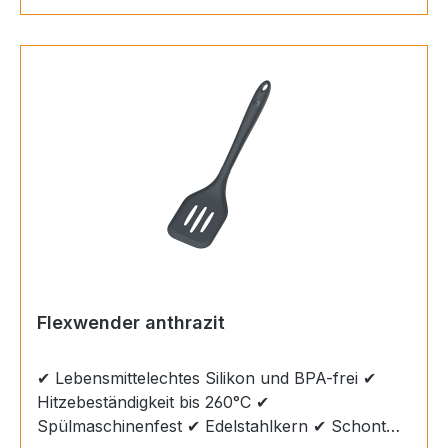
der absolute Profi für große Angelegenheiten.
Durch seine große Auflagefläche ist er
besonders für Pfannkuchen, Kartoffelpuffer,
Omlettes oder Fisch beliebt. Maße: 31cm: Die
perfekte Größe für einfaches Wenden in
verschiedenen Pfannen und Töpfen.
Flexwender anthrazit
✔ Lebensmittelechtes Silikon und BPA-frei ✔
Hitzebeständigkeit bis 260°C ✔
Spülmaschinenfest ✔ Edelstahlkern ✔ Schont