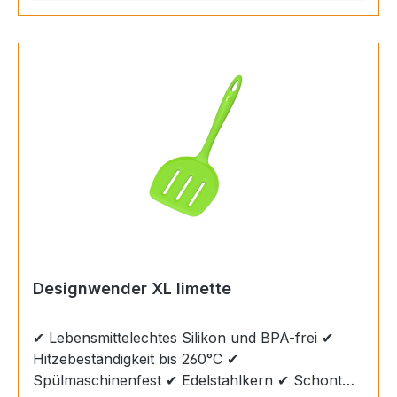
der absolute Profi für große Angelegenheiten.
Durch seine große Auflagefläche ist er
besonders für Pfannkuchen, Kartoffelpuffer,
Omlettes oder Fisch beliebt. Maße: 31cm: Die
perfekte Größe für einfaches Wenden in
verschiedenen Pfannen und Töpfen.
Designwender XL limette
✔ Lebensmittelechtes Silikon und BPA-frei ✔
Hitzebeständigkeit bis 260°C ✔
Spülmaschinenfest ✔ Edelstahlkern ✔ Schont