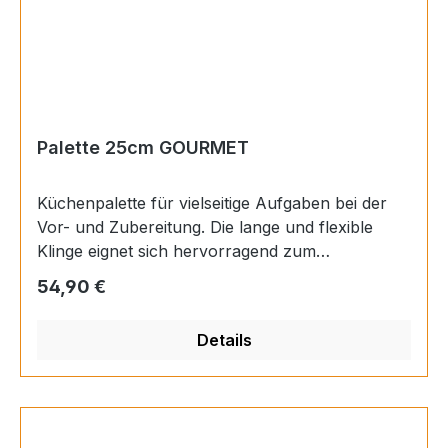
GemüseBesteckTypKüchenmesserSerieGourmet
Palette 25cm GOURMET
Küchenpalette für vielseitige Aufgaben bei der
Vor- und Zubereitung. Die lange und flexible
Klinge eignet sich hervorragend zum
Glattstreichen von Cremes, Teig und Glasuren.
Regulärer Preis:
54,90 €
Die Palette ist zudem ideal geeignet, um Kuchen
und Torten anzuheben. GriffLänge12,5
Details
cmMaterialKunststoff genietetHerstellungArt.-
Nr.9035091825Produziert inDeutschlandGut
fürTorten/KuchenBesteckTypPaletteSerieGourm
et