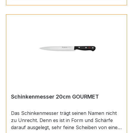
schnell schälen. Die wertvollen Vitamine, die sich
direkt unter der Schale befinden, bleiben so
erhalten. Die glatte Schneide ermöglicht sehr
präzise Schnitte. Das Messer ist damit idealer
Helfer beim Aushöhlen und Verzieren von Obst
und Gemüse. GriffLänge10,2
cmMaterialKunststoff genietetHerstellungArt.-
Nr.1035046706VerfahrenUngeschmiedetRockwel
l-Härte56 HRCProduziert inDeutschland,
SolingenKlingeLänge6 cmBreite1,7 cmGut
fürRoundfruit,
RoundvegetablesBesteckTypSchälmesserSerieG
ourmet
Schinkenmesser 20cm GOURMET
Das Schinkenmesser trägt seinen Namen nicht
zu Unrecht. Denn es ist in Form und Schärfe
darauf ausgelegt, sehr feine Scheiben von einer