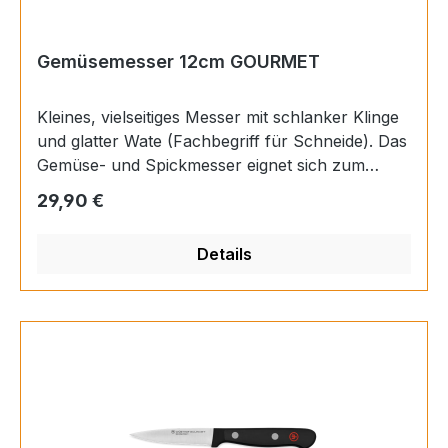
Gemüsemesser 12cm GOURMET
Kleines, vielseitiges Messer mit schlanker Klinge
und glatter Wate (Fachbegriff für Schneide). Das
Gemüse- und Spickmesser eignet sich zum
Schneiden von Zwiebeln und Kräutern und ist
Regulärer Preis:
29,90 €
auch beim Zerkleinern, Putzen und Dekorieren
von Obst und Gemüse sehr hilfreich. Mit seiner
Details
spitz zulaufenden Klinge wird es auch zum
Spicken verwendet. GriffLänge11,4
cmMaterialKunststoff genietetHerstellungArt.-Nr.
1035048112 VerfahrenUngeschmiedetRockwell-
Härte56 HRCProduziert inDeutschland,
SolingenKlingeLänge12 cmBreite1,9 cmGut
fürSmallfruit,
SmallvegetablesBesteckTypGemüsemesserSerie