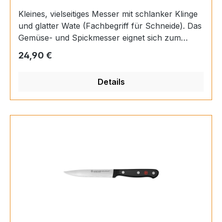
Kleines, vielseitiges Messer mit schlanker Klinge
und glatter Wate (Fachbegriff für Schneide). Das
Gemüse- und Spickmesser eignet sich zum
Schneiden von Zwiebeln und Kräutern und ist
Regulärer Preis:
24,90 €
auch beim Zerkleinern, Putzen und Dekorieren
von Obst und Gemüse sehr hilfreich. Mit seiner
Details
spitz zulaufenden Klinge wird es auch zum
Spicken verwendet. GriffLänge10,2
cmMaterialKunststoff genietetHerstellungArt.-
Nr.1035048110VerfahrenUngeschmiedetRockwel
l-Härte56 HRCProduziert inDeutschland,
SolingenKlingeLänge10 cmBreite1,7 cmGut
fürSmallfruit,
SmallvegetablesBesteckTypGemüsemesserSerie
Gourmet