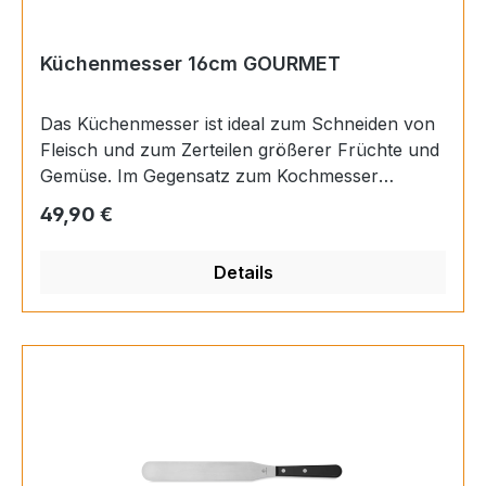
GemüseBesteckTypKonditormesserSerieGourme
t
Küchenmesser 16cm GOURMET
Das Küchenmesser ist ideal zum Schneiden von
Fleisch und zum Zerteilen größerer Früchte und
Gemüse. Im Gegensatz zum Kochmesser
(verlinkt) weist dieses Messer ein schmaleres
Regulärer Preis:
49,90 €
Klingenblatt auf. Auch die Schneide ist in der
Regel etwas kürzer. Es spielt seine Stärken damit
Details
vor allem aus, wenn es um Handlichkeit geht.
GriffLänge12,4 cmMaterialKunststoff
genietetHerstellungArt.-
Nr.1035046816VerfahrenUngeschmiedetRockwel
l-Härte56 HRCProduziert inDeutschland,
SolingenKlingeLänge16 cmBreite2,6 cmGut
fürKohl, Fisch, Obst, Salatköpfe, Kräuter,
Fleisch, Wurst,