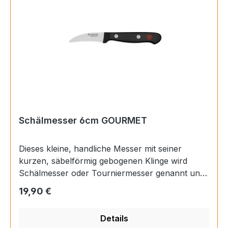
Schälmesser 6cm GOURMET
Dieses kleine, handliche Messer mit seiner
kurzen, säbelförmig gebogenen Klinge wird
Schälmesser oder Tourniermesser genannt und
eignet sich besonders gut zum Schälen und
Regulärer Preis:
19,90 €
Putzen von rundem Gemüse und Obst. Durch
die besondere Klingenform lassen sich
Details
beispielsweise Kartoffeln oder Äpfel leicht und