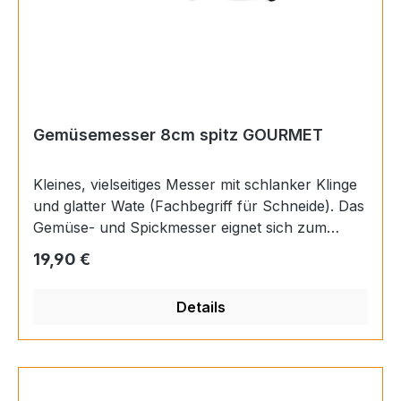
Gourmet
Gemüsemesser 8cm spitz GOURMET
Kleines, vielseitiges Messer mit schlanker Klinge
und glatter Wate (Fachbegriff für Schneide). Das
Gemüse- und Spickmesser eignet sich zum
Schneiden von Zwiebeln und Kräutern und ist
Regulärer Preis:
19,90 €
auch beim Zerkleinern, Putzen und Dekorieren
von Obst und Gemüse sehr hilfreich. Mit seiner
Details
spitz zulaufenden Klinge wird es auch zum
Spicken verwendet. GriffLänge10,2
cmMaterialKunststoff genietetHerstellungArt.-
Nr.1035048108VerfahrenUngeschmiedetRockwel
l-Härte56 HRCProduziert inDeutschland,