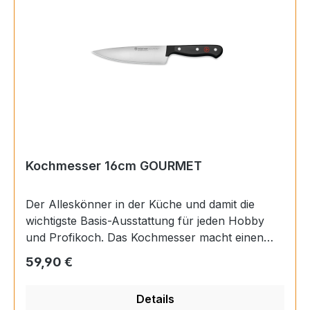
SolingenKlingeLänge8 cmBreite1,7 cmGut
fürSmallfruit,
SmallvegetablesBesteckTypGemüsemesserSerie
Gourmet
Kochmesser 16cm GOURMET
Der Alleskönner in der Küche und damit die
wichtigste Basis-Ausstattung für jeden Hobby
und Profikoch. Das Kochmesser macht einen
Großteil der in der Küche anfallenden Aufgaben
Regulärer Preis:
59,90 €
mit, eignet sich für die verschiedene Schneide-
und Grifftechniken und bietet langanhaltende
Details
Freude bei der Zubereitung. GriffLänge12,7