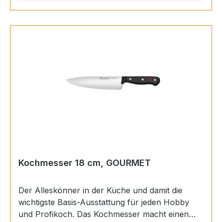
cmMaterialKunststoff genietetHerstellungArt.-
Nr.1035044816VerfahrenUngeschmiedetRockwel
l-Härte56 HRCProduziert inDeutschland,
SolingenKlingeLänge16 cmBreite4,2 cmGut
fürKohl, Fisch, Obst, Kräuter, Fleisch,
GemüseBesteckTypKochmesserSerieGourmet
Kochmesser 18 cm, GOURMET
Der Alleskönner in der Küche und damit die
wichtigste Basis-Ausstattung für jeden Hobby
und Profikoch. Das Kochmesser macht einen