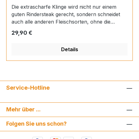
Die extrascharfe Klinge wird nicht nur einem
guten Rindersteak gerecht, sondern schneidet
auch alle anderen Fleischsorten, ohne die
Fasern zu zerreißen. Es gehört damit immer auf
Regulärer Preis:
29,90 €
Tisch oder Tafel, wenn Fleisch auf dem
Speiseplan steht. GriffLänge11,4
Details
cmMaterialKunststoff genietetHerstellungArt.-
Nr.1035046412VerfahrenUngeschmiedetRockwel
l-Härte56 HRCProduziert inDeutschland,
SolingenKlingeLänge12 cmBreite1,9 cmGut
fürFilet, Fleisch, Braten,
Service-Hotline
SteakBesteckTypSteakmesserSerieGourmet
Mehr über ...
Folgen Sie uns schon?