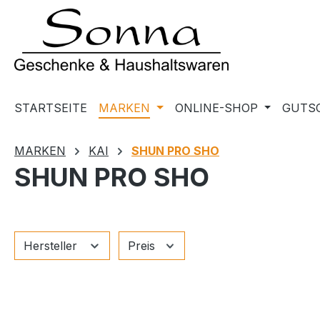
m Hauptinhalt springen
Zur Suche springen
Zur Hauptnavigation springen
STARTSEITE
MARKEN
ONLINE-SHOP
GUTS
MARKEN
KAI
SHUN PRO SHO
SHUN PRO SHO
Hersteller
Preis