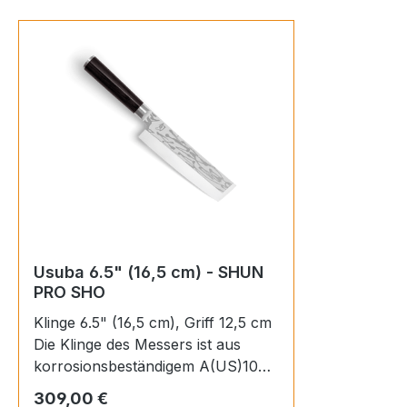
Usuba 6.5" (16,5 cm) - SHUN
PRO SHO
Klinge 6.5" (16,5 cm), Griff 12,5 cm
Die Klinge des Messers ist aus
korrosionsbeständigem A(US)10
Stahl mit einer Härte von 60 (±1)
Regulärer Preis:
309,00 €