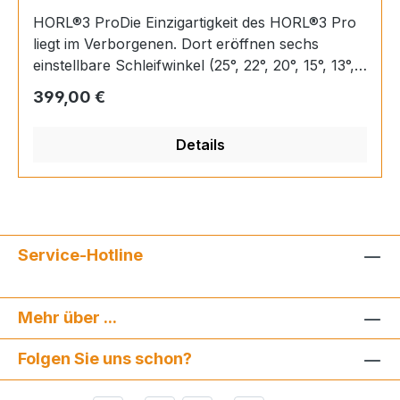
HORL®3 ProDie Einzigartigkeit des HORL®3 Pro
liegt im Verborgenen. Dort eröffnen sechs
einstellbare Schleifwinkel (25°, 22°, 20°, 15°, 13°,
10°) völlig neue Möglichkeiten für alle, die
Regulärer Preis:
399,00 €
extreme Ansprüche an ihre Messer haben.
Gleichzeitig erzielt das Planetengetriebe im
Details
Inneren des Rollschleifers dreimal schneller
professionelle Ergebnisse. Aluminium- und
Edelstahl-Komponenten in der Farbe
Dunkelbronze verleihen dem HORL®3 Pro eine
edle Optik.
Service-Hotline
Mehr über ...
Folgen Sie uns schon?