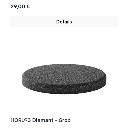
wird die Schneide optimal von feinsten
Regulärer Preis:
29,00 €
Schleifresten befreit.
Details
HORL®3 Diamant - Grob