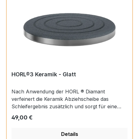
Premium Set
HORL®3 Keramik - Glatt
Nach Anwendung der HORL ® Diamant
verfeinert die Keramik Abziehscheibe das
Schleifergebnis zusätzlich und sorgt für eine
glatte Messerschneide. Die Keramikpartikel
Regulärer Preis:
49,00 €
werden in einem aufwendigen Strahlverfahren
bei hohen Temperaturen mit hoher
Details
Geschwindigkeit auf die Edelstahlscheibe