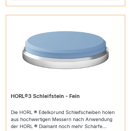
aufgebracht. Passend für den HORL ®3 und den
HORL ®3 Pro.Nicht kompatibel mit den HORL ®2
Rollschleifern
HORL®3 Schleifstein - Fein
Die HORL ® Edelkorund Schleifscheiben holen
aus hochwertigen Messern nach Anwendung
der HORL ® Diamant noch mehr Schärfe