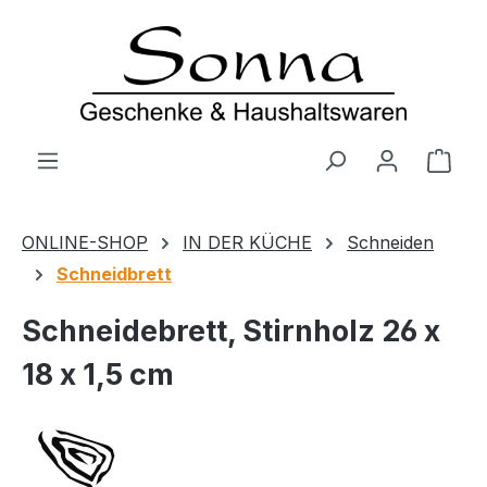
Zum Hauptinhalt springen
Ware
ONLINE-SHOP
IN DER KÜCHE
Schneiden
Schneidbrett
Schneidebrett, Stirnholz 26 x
18 x 1,5 cm