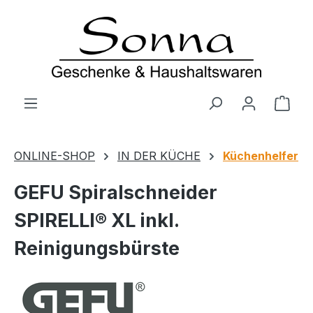
Zum Hauptinhalt springen
Ware
ONLINE-SHOP
IN DER KÜCHE
Küchenhelfer
GEFU Spiralschneider
SPIRELLI® XL inkl.
Reinigungsbürste