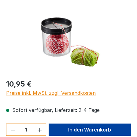
Bildergalerie überspringen
Regulärer Preis:
10,95 €
Preise inkl. MwSt. zzgl. Versandkosten
Sofort verfügbar, Lieferzeit: 2-4 Tage
Produkt Anzahl: Gib den gewünschten We
In den Warenkorb