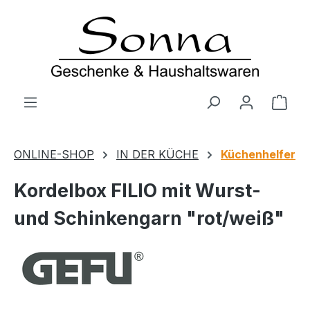
Zum Hauptinhalt springen
Ware
ONLINE-SHOP
IN DER KÜCHE
Küchenhelfer
Kordelbox FILIO mit Wurst-
und Schinkengarn "rot/weiß"