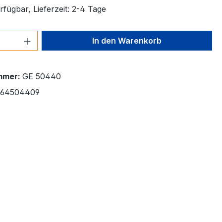
fügbar, Lieferzeit: 2-4 Tage
 Anzahl: Gib den gewünschten Wert ein 
In den Warenkorb
mmer:
GE 50440
664504409