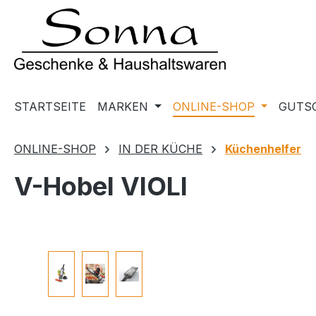
m Hauptinhalt springen
Zur Suche springen
Zur Hauptnavigation springen
STARTSEITE
MARKEN
ONLINE-SHOP
GUTS
ONLINE-SHOP
IN DER KÜCHE
Küchenhelfer
V-Hobel VIOLI
Bildergalerie überspringen