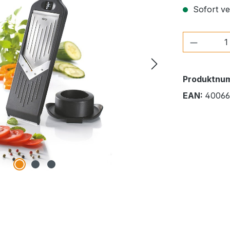
Sofort ver
Produkt
Produktnu
EAN:
4006