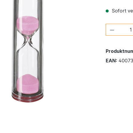
Sofort ver
Produkt
Produktnu
EAN:
40073