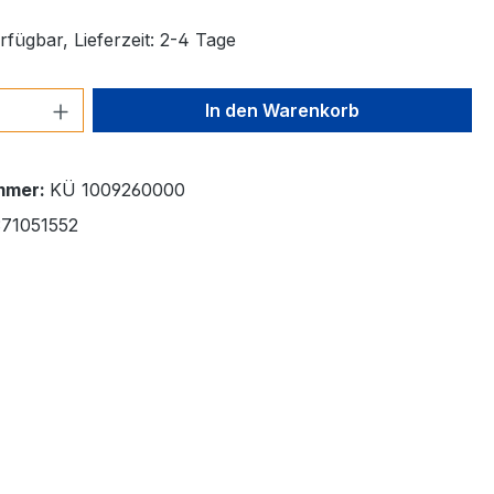
fügbar, Lieferzeit: 2-4 Tage
 Anzahl: Gib den gewünschten Wert ein 
In den Warenkorb
mmer:
KÜ 1009260000
71051552