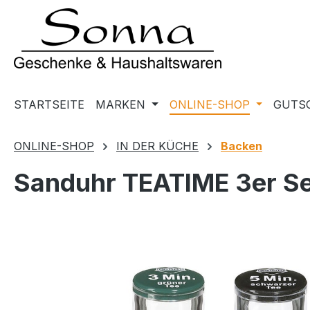
m Hauptinhalt springen
Zur Suche springen
Zur Hauptnavigation springen
STARTSEITE
MARKEN
ONLINE-SHOP
GUTS
ONLINE-SHOP
IN DER KÜCHE
Backen
Sanduhr TEATIME 3er Se
Bildergalerie überspringen