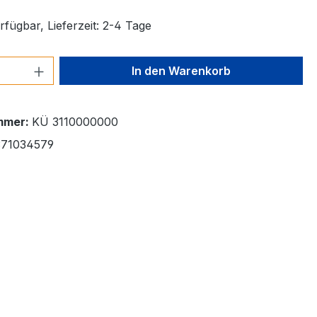
fügbar, Lieferzeit: 2-4 Tage
 Anzahl: Gib den gewünschten Wert ein 
In den Warenkorb
mmer:
KÜ 3110000000
71034579