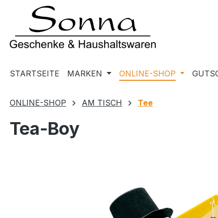
m Hauptinhalt springen
Zur Suche springen
Zur Hauptnavigation springen
STARTSEITE
MARKEN
ONLINE-SHOP
GUTS
ONLINE-SHOP
AM TISCH
Tee
Tea-Boy
Bildergalerie überspringen