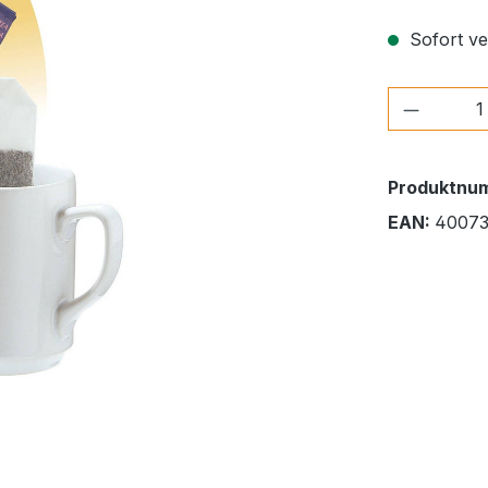
Sofort ver
Produkt
Produktnu
EAN:
40073