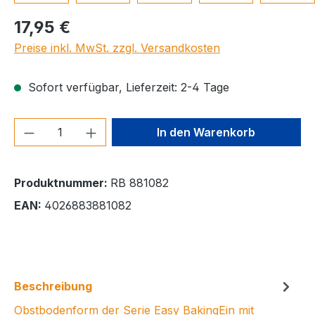
Regulärer Preis:
17,95 €
Preise inkl. MwSt. zzgl. Versandkosten
Sofort verfügbar, Lieferzeit: 2-4 Tage
Produkt Anzahl: Gib den gewünschten We
In den Warenkorb
Produktnummer:
RB 881082
EAN:
4026883881082
Beschreibung
Obstbodenform der Serie Easy BakingEin mit