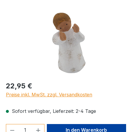
Bildergalerie überspringen
Regulärer Preis:
22,95 €
Preise inkl. MwSt. zzgl. Versandkosten
Sofort verfügbar, Lieferzeit: 2-4 Tage
Produkt Anzahl: Gib den gewünschten We
In den Warenkorb