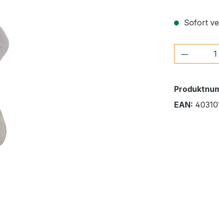
Sofort ver
Produkt
Produktnu
EAN:
40310