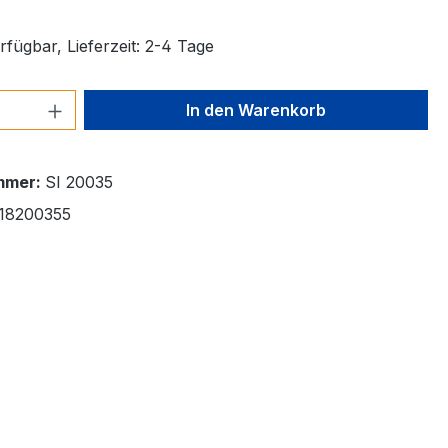
fügbar, Lieferzeit: 2-4 Tage
 Anzahl: Gib den gewünschten Wert ein 
In den Warenkorb
mmer:
SI 20035
18200355