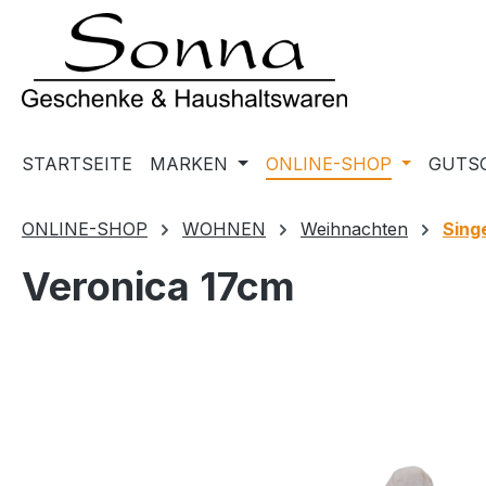
m Hauptinhalt springen
Zur Suche springen
Zur Hauptnavigation springen
STARTSEITE
MARKEN
ONLINE-SHOP
GUTS
ONLINE-SHOP
WOHNEN
Weihnachten
Sing
Veronica 17cm
Bildergalerie überspringen