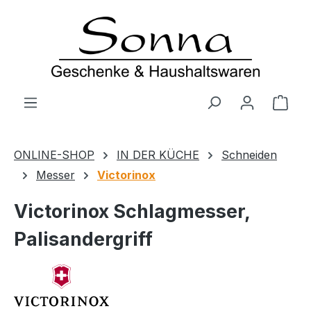
Zum Hauptinhalt springen
Ware
ONLINE-SHOP
IN DER KÜCHE
Schneiden
Messer
Victorinox
Victorinox Schlagmesser,
Palisandergriff