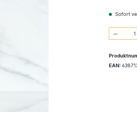
Sofort ver
Produkt
Produktnu
EAN:
63871