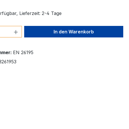
fügbar, Lieferzeit: 2-4 Tage
 Anzahl: Gib den gewünschten Wert ein 
In den Warenkorb
mmer:
EN 26195
3261953