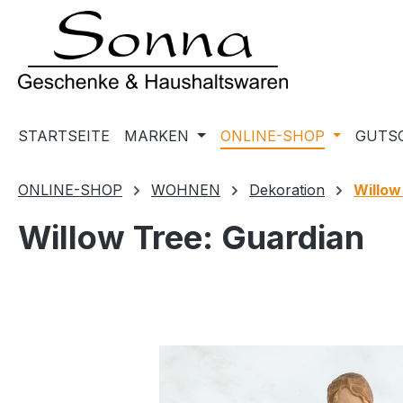
m Hauptinhalt springen
Zur Suche springen
Zur Hauptnavigation springen
STARTSEITE
MARKEN
ONLINE-SHOP
GUTS
ONLINE-SHOP
WOHNEN
Dekoration
Willow
Willow Tree: Guardian
Bildergalerie überspringen