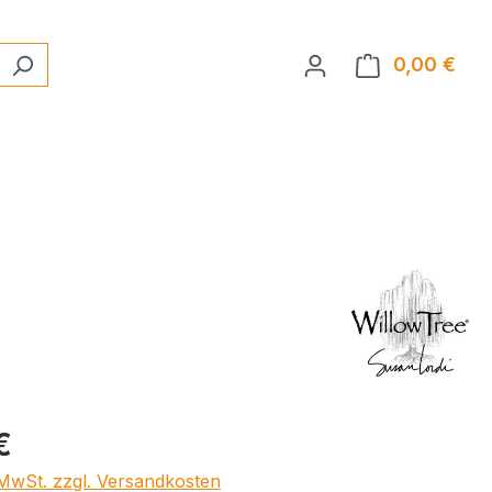
0,00 €
Ware
eis:
€
. MwSt. zzgl. Versandkosten