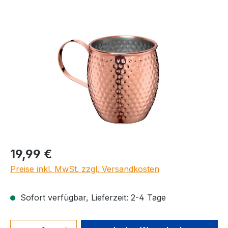
Bildergalerie überspringen
Regulärer Preis:
19,99 €
Preise inkl. MwSt. zzgl. Versandkosten
Sofort verfügbar, Lieferzeit: 2-4 Tage
Produkt Anzahl: Gib den gewünschten We