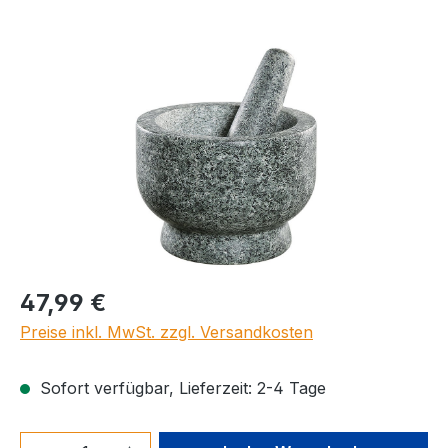
Bildergalerie überspringen
Regulärer Preis:
47,99 €
Preise inkl. MwSt. zzgl. Versandkosten
Sofort verfügbar, Lieferzeit: 2-4 Tage
Produkt Anzahl: Gib den gewünschten We