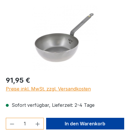
Bildergalerie überspringen
Regulärer Preis:
91,95 €
Preise inkl. MwSt. zzgl. Versandkosten
Sofort verfügbar, Lieferzeit: 2-4 Tage
Produkt Anzahl: Gib den gewünschten We
In den Warenkorb