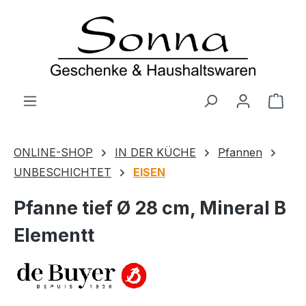
Zum Hauptinhalt springen
Ware
ONLINE-SHOP
IN DER KÜCHE
Pfannen
UNBESCHICHTET
EISEN
Pfanne tief Ø 28 cm, Mineral B
Elementt