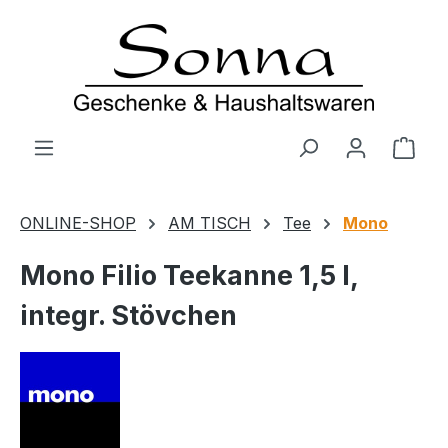
Zum Hauptinhalt springen
Ware
ONLINE-SHOP
AM TISCH
Tee
Mono
Mono Filio Teekanne 1,5 l,
integr. Stövchen